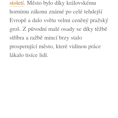
století
. Město bylo díky královskému
hornímu zákonu známé po celé tehdejší
Evropě a dalo světu velmi ceněný pražský
groš. Z původní malé osady se díky těžbě
stříbra a ražbě mincí brzy stalo
prosperující město, které vidinou práce
lákalo tisíce lidí.
Vydejte se na cestu stříbrem protkanou
historií, navštivte historické památky a
vychutnávejte si jedinečnou atmosféru
Kutné Hory.