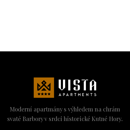
Moderní apartmány s výhledem na chrám
svaté Barbory v srdci historické Kutné Hory.